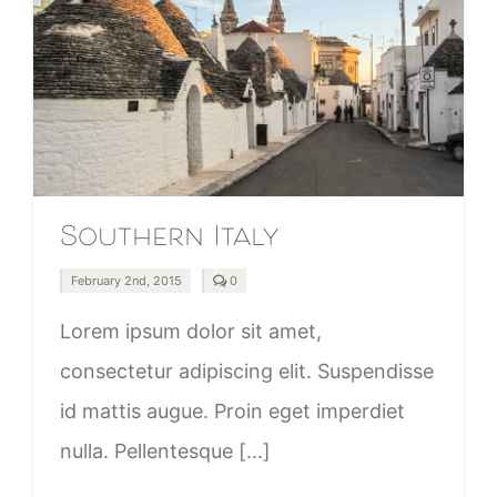
Southern Italy
comments
February 2nd, 2015
0
on
Southern
Italy
Lorem ipsum dolor sit amet,
consectetur adipiscing elit. Suspendisse
id mattis augue. Proin eget imperdiet
nulla. Pellentesque [...]