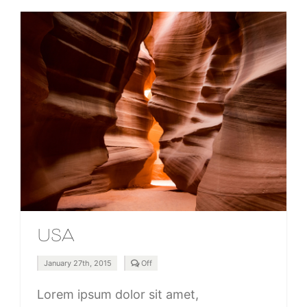
USA
Comments
January 27th, 2015
Off
off
on
USA
Lorem ipsum dolor sit amet,