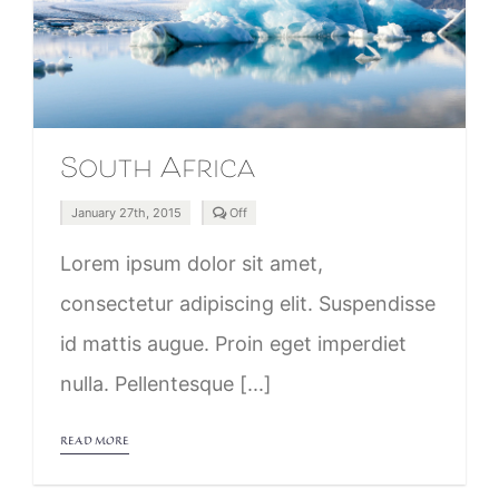
South Africa
Comments
January 27th, 2015
Off
off
on
South
Lorem ipsum dolor sit amet,
Africa
consectetur adipiscing elit. Suspendisse
id mattis augue. Proin eget imperdiet
nulla. Pellentesque [...]
READ MORE