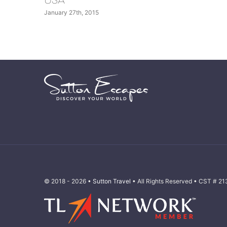
South Pacific
015
January 27th, 2015
© 2018 - 2026 •
Sutton Travel
• All Rights Reserved • CST # 2