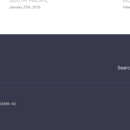
Australia
February 2nd, 2015
|
0 Comments
Sear
133695-40