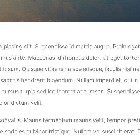
piscing elit. Suspendisse id mattis augue. Proin eget 
ximus ante. Maecenas id rhoncus dolor. Ut eget torto
met ipsum. Quisque vitae urna scelerisque, iaculis nisi
ttis hendrerit bibendum. Nullam imperdiet, dui in solli
c cursus turpis sed leo laoreet accumsan. Suspendisse
olor dictum velit.
onvallis. Mauris fermentum mauris velit, tempor preti
ue sodales pulvinar tristique. Nullam vel suscipit er